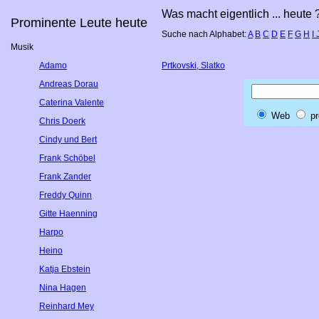
Was macht eigentlich ... heute 
Prominente Leute heute
Suche nach Alphabet:
A
B
C
D
E
F
G
H
I
Musik
Adamo
Prtkovski, Slatko
Andreas Dorau
Caterina Valente
Web
pr
Chris Doerk
Cindy und Bert
Frank Schöbel
Frank Zander
Freddy Quinn
Gitte Haenning
Harpo
Heino
Katja Ebstein
Nina Hagen
Reinhard Mey