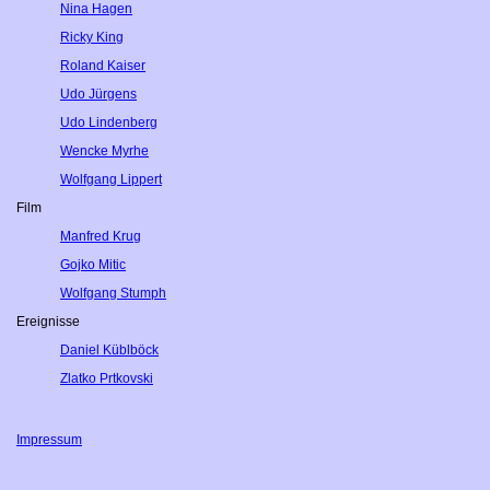
Nina Hagen
Ricky King
Roland Kaiser
Udo Jürgens
Udo Lindenberg
Wencke Myrhe
Wolfgang Lippert
Film
Manfred Krug
Gojko Mitic
Wolfgang Stumph
Ereignisse
Daniel Küblböck
Zlatko Prtkovski
Impressum