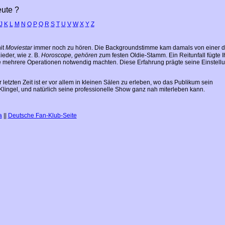
ute ?
J
K
L
M
N
O
P
Q
R
S
T
U
V
W
X
Y
Z
it
Moviestar
immer noch zu hören. Die Backgroundstimme kam damals von einer 
eder, wie z. B.
Horoscope, gehören
zum festen Oldie-Stamm. Ein Reitunfall fügte 
e mehrere Operationen notwendig machten. Diese Erfahrung prägte seine Einstell
r letzten Zeit ist er vor allem in kleinen Sälen zu erleben, wo das Publikum sein
lingel, und natürlich seine professionelle Show ganz nah miterleben kann.
a
||
Deutsche Fan-Klub-Seite