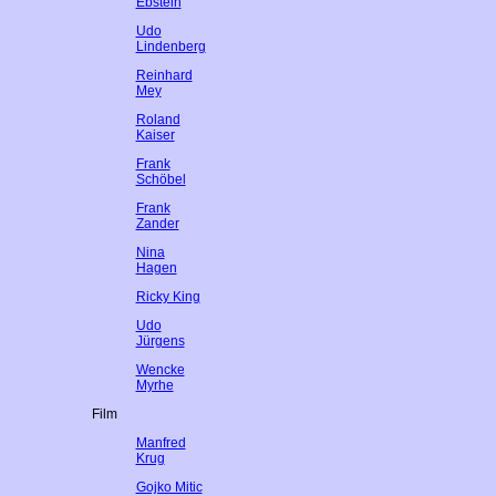
Ebstein
Udo
Lindenberg
Reinhard
Mey
Roland
Kaiser
Frank
Schöbel
Frank
Zander
Nina
Hagen
Ricky King
Udo
Jürgens
Wencke
Myrhe
Film
Manfred
Krug
Gojko Mitic