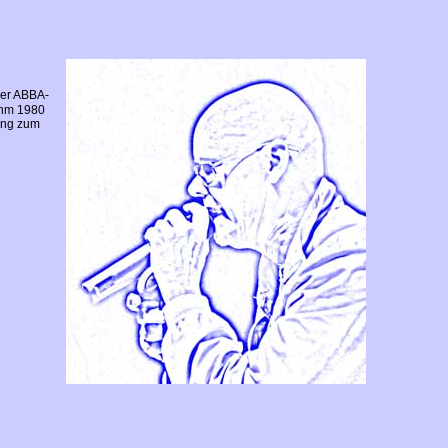
der ABBA-
Ihm 1980
ung zum