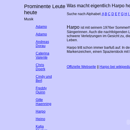
Was macht eigentlich Harpo he
Prominente Leute
heute
Suche nach Alphabet:
A
B
C
D
E
F
G
H
I
Musik
Adamo
Harpo
ist mit seinem 1976er Sommerh
Sängerinnen. Auch die nachfolgenden Li
Adamo
schwere Verletzungen im Gesicht zu, di
Leben.
Andreas
Dorau
Harpo tritt schon immer barfuß auf. In de
Markenzeichen, einen Spazierstock mit K
Caterina
Valente
Chris
Offizielle Webseite
||
Harpo bei wikipedi
Doerk
Cindy und
Bert
Freddy
Quinn
Gitte
Haenning
Harpo
Heino
Katja