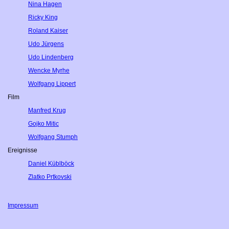
Nina Hagen
Ricky King
Roland Kaiser
Udo Jürgens
Udo Lindenberg
Wencke Myrhe
Wolfgang Lippert
Film
Manfred Krug
Gojko Mitic
Wolfgang Stumph
Ereignisse
Daniel Küblböck
Zlatko Prtkovski
Impressum