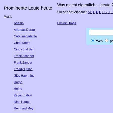
Was macht eigentlich ... heute 
Prominente Leute heute
Suche nach Alphabet:
A
B
C
D
E
F
G
H
I
Musik
Adamo
Ebstein, Katja
Andreas Dorau
Caterina Valente
Web
pr
Chris Doerk
Cindy und Bert
Frank Schöbel
Frank Zander
Freddy Quinn
Gitte Haenning
Harpo
Heino
Katja Ebstein
Nina Hagen
Reinhard Mey