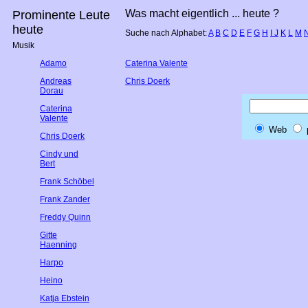
Was macht eigentlich ... heute ?
Prominente Leute
heute
Suche nach Alphabet:
A
B
C
D
E
F
G
H
I
J
K
L
M
Musik
Adamo
Caterina Valente
Andreas
Chris Doerk
Dorau
Caterina
Valente
Web
Chris Doerk
Cindy und
Bert
Frank Schöbel
Frank Zander
Freddy Quinn
Gitte
Haenning
Harpo
Heino
Katja Ebstein