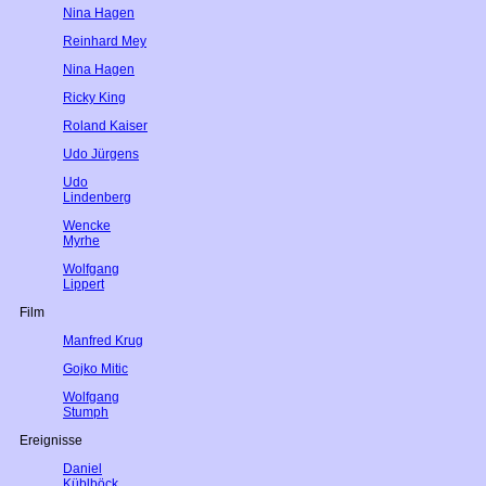
Nina Hagen
Reinhard Mey
Nina Hagen
Ricky King
Roland Kaiser
Udo Jürgens
Udo
Lindenberg
Wencke
Myrhe
Wolfgang
Lippert
Film
Manfred Krug
Gojko Mitic
Wolfgang
Stumph
Ereignisse
Daniel
Küblböck